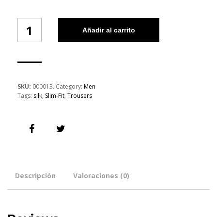
Slim-
Añadir al carrito
Fit
Wool
and
Silk-
Blend
Trousers
cantidad
SKU:
000013
.
Category:
Men
Tags:
silk
,
Slim-Fit
,
Trousers
Descripción
Valoraciones (0)